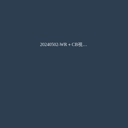
20240502-WR＋CB視認性向上製品-二稿-プレス品質